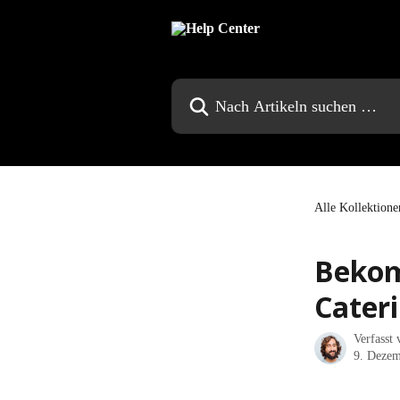
Zum Hauptinhalt springen
Nach Artikeln suchen …
Alle Kollektione
Bekom
Cater
Verfasst
9. Dezem